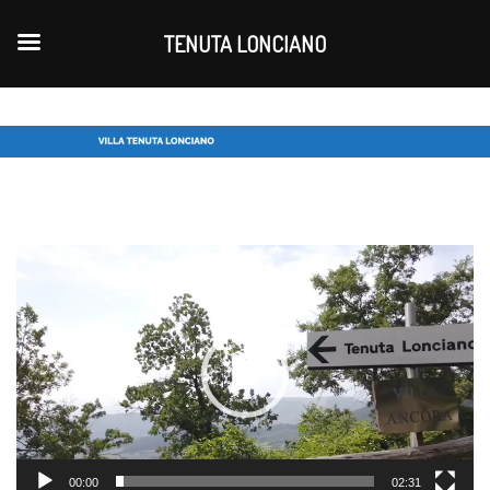
TENUTA LONCIANO
Video-
Player
00:00
02:31